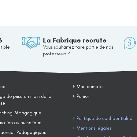
é
La Fabrique recrute
tiple
Vous souhaitez faire partie de nos
professeurs ?
ueil
Mon compte
ge de prise en main de la
Panier
sse
ching Pédagogique
Politique de confidentialité
mation au numérique
Mentions légales
uences Pédagogiques