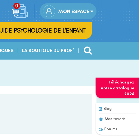
MON ESPACE
UIDE
PSYCHOLOGIE DE L'ENFANT
IQUES
LA BOUTIQUE DU PROF’
Téléchargez
notre
catalogue
2026
Blog
Mes favoris
Forums