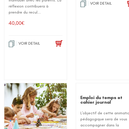
individuel avec les parents. La
VOIR DETAIL
réflexion contribuera à
prendre du recul...
40,00
€
VOIR DETAIL
Emploi du temps et
cahier journal
L'objectif de cette animati
pédagogique sera de vous
accompagner dans la