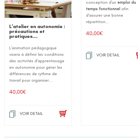
conception d'un
emploi du
temps fonctionnel
afin
d'assurer une bonne
répartition...
L’atelier en autonomie :
précautions et
40,00
€
pratiques….
L'animation pédagogique
visera à définir les conditions
VOIR DETAIL
des activités d'apprentissage
en autonomie pour gérer les
différences de rythme de
travail pour organiser...
40,00
€
VOIR DETAIL