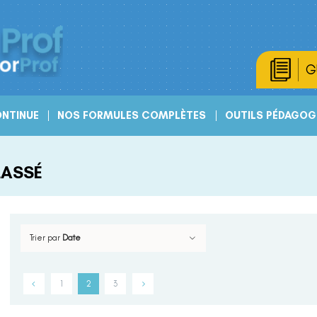
G
NTINUE
NOS FORMULES COMPLÈTES
OUTILS PÉDAGOG
LASSÉ
Trier par
Date
1
2
3