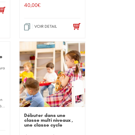
40,00
€
VOIR DETAIL
e
ura
on
...
Débuter dans une
classe multi niveaux ,
une classe cycle