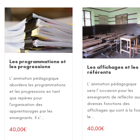
Les programmations et
les progressions
Les affichages et les
référents
L' animation pédagogique
L' animation pédagogique
abordera les programmations
sera l' occasion pour les
et les progressions en tant
enseignants de réfléchir au
que repères pour
diverses fonctions des
l'organisation des
affichages qui sont à la foi
apprentissages par les
le...
enseignants. Il s'...
40,00
€
40,00
€