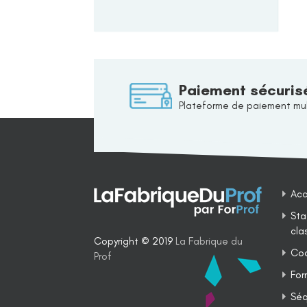
Paiement sécuris
Plateforme de paiement mul
Acc
Sta
cla
Copyright © 2019
La Fabrique du
Coa
Prof
For
Séq