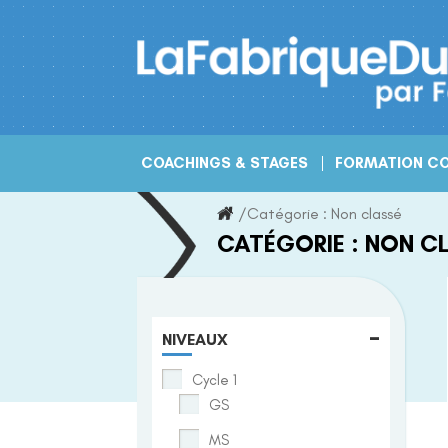
Skip
to
content
COACHINGS & STAGES
FORMATION CO
/
Catégorie :
Non classé
CATÉGORIE :
NON C
-
NIVEAUX
Cycle 1
GS
MS