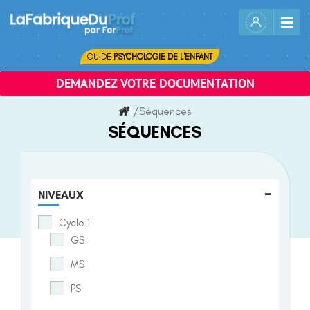
Skip
to
content
GUIDE
PSYCHOLOGIE DE L'ENFANT
DEMANDEZ VOTRE DOCUMENTATION
/
Séquences
SÉQUENCES
-
NIVEAUX
Cycle 1
GS
MS
PS