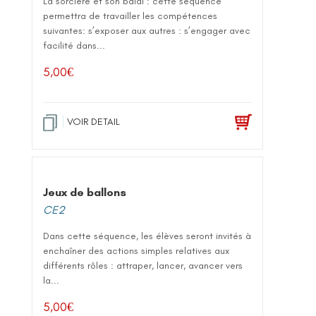
La sorcière et son balai : cette séquence
permettra de travailler les compétences
suivantes: s’exposer aux autres : s’engager avec
facilité dans...
5,00
€
VOIR DETAIL
Jeux de ballons
CE2
Dans cette séquence, les élèves seront invités à
enchaîner des actions simples relatives aux
différents rôles : attraper, lancer, avancer vers
la...
5,00
€