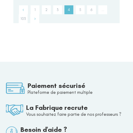
1
2
3
4
5
6
…
103
Paiement sécurisé
Plateforme de paiement multiple
La Fabrique recrute
Vous souhaitez faire partie de nos professeurs ?
Besoin d'aide ?