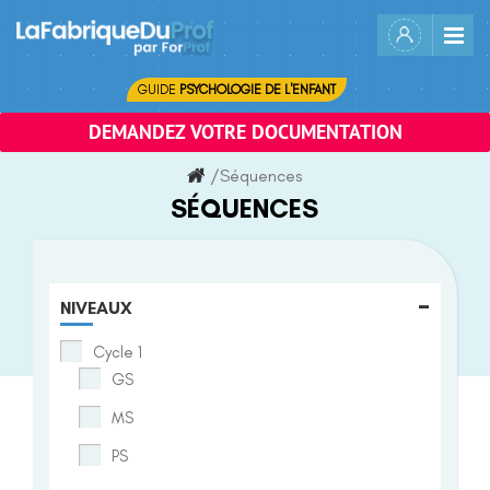
Skip
to
content
GUIDE
PSYCHOLOGIE DE L'ENFANT
DEMANDEZ VOTRE DOCUMENTATION
/
Séquences
SÉQUENCES
-
NIVEAUX
Cycle 1
GS
MS
PS