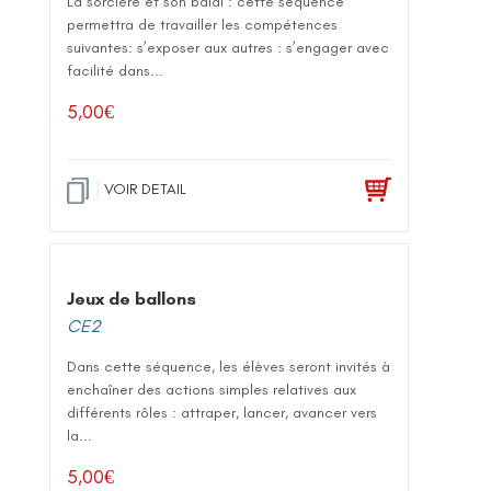
La sorcière et son balai : cette séquence
permettra de travailler les compétences
suivantes: s’exposer aux autres : s’engager avec
facilité dans...
5,00
€
VOIR DETAIL
Jeux de ballons
CE2
Dans cette séquence, les élèves seront invités à
enchaîner des actions simples relatives aux
différents rôles : attraper, lancer, avancer vers
la...
5,00
€