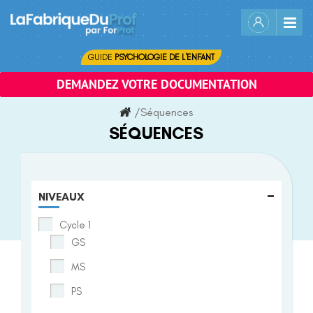
Skip
to
content
GUIDE
PSYCHOLOGIE DE L'ENFANT
DEMANDEZ VOTRE DOCUMENTATION
/
Séquences
SÉQUENCES
-
NIVEAUX
Cycle 1
GS
MS
PS