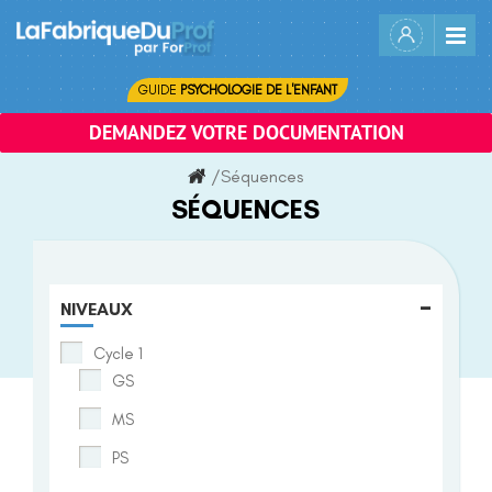
Skip
to
content
GUIDE
PSYCHOLOGIE DE L'ENFANT
DEMANDEZ VOTRE DOCUMENTATION
/
Séquences
SÉQUENCES
-
NIVEAUX
Cycle 1
GS
MS
PS