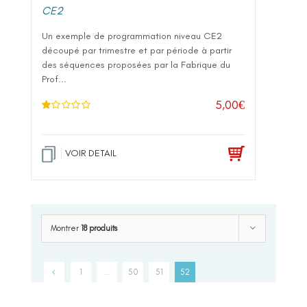
CE2
Un exemple de programmation niveau CE2
découpé par trimestre et par période à partir
des séquences proposées par la Fabrique du
Prof...
5,00
€
N
ot
e
1
.0
VOIR DETAIL
0
su
r 5
Montrer
18 produits
1
…
50
51
52