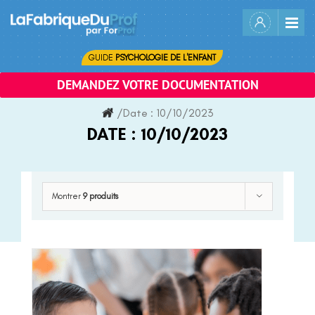
Skip
to
content
GUIDE
PSYCHOLOGIE DE L'ENFANT
DEMANDEZ VOTRE DOCUMENTATION
/
Date :
10/10/2023
DATE :
10/10/2023
Montrer
9 produits