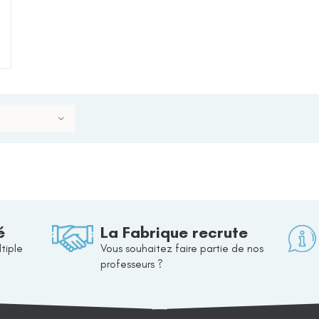
é
La Fabrique recrute
tiple
Vous souhaitez faire partie de nos
professeurs ?