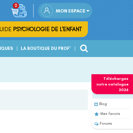
MON ESPACE
UIDE
PSYCHOLOGIE DE L'ENFANT
IQUES
LA BOUTIQUE DU PROF’
Téléchargez
notre
catalogue
2026
Blog
Mes favoris
Forums