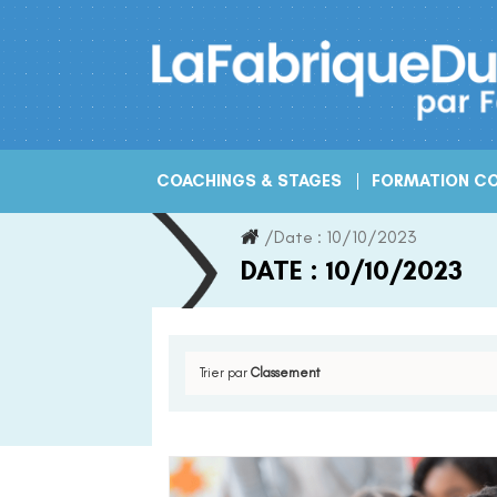
Skip
to
content
COACHINGS & STAGES
FORMATION CO
/
Date :
10/10/2023
DATE :
10/10/2023
Trier par
Classement