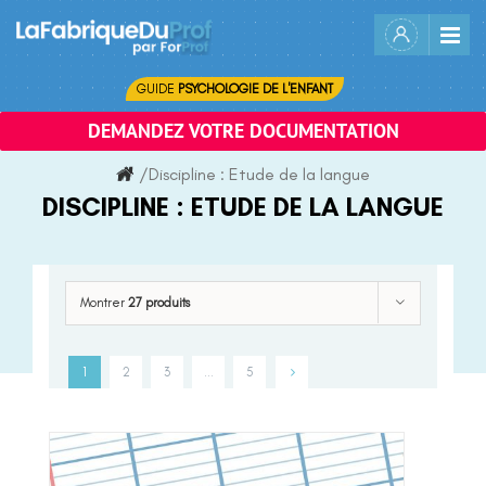
Skip
to
content
GUIDE
PSYCHOLOGIE DE L'ENFANT
DEMANDEZ VOTRE DOCUMENTATION
/
Discipline :
Etude de la langue
DISCIPLINE :
ETUDE DE LA LANGUE
Montrer
27 produits
1
2
3
…
5