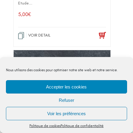
Etude...
5,00
€
VOIR DETAIL
Nous utilisons des cookies pour optimiser notre site web et notre service.
Accepter les cookies
Refuser
Voir les préférences
Terminaison des verbes -ER
Politique de cookies
Politique de confidentialité
Etude de la langue
,
CM2