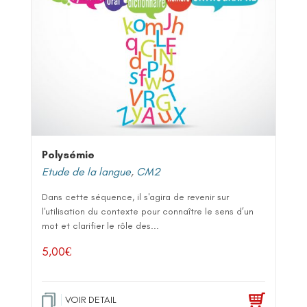
Polysémie
Etude de la langue
,
CM2
Dans cette séquence, il s'agira de revenir sur
l'utilisation du contexte pour connaître le sens d’un
mot et clarifier le rôle des...
5,00
€
VOIR DETAIL