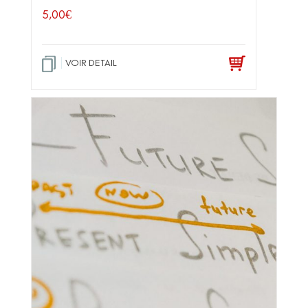
5,00
€
VOIR DETAIL