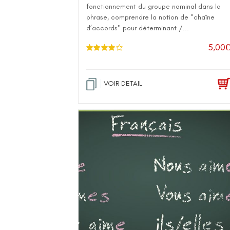
fonctionnement du groupe nominal dans la
phrase, comprendre la notion de "chaîne
d’accords" pour déterminant /...
5,00
€
Note
4.00
sur 5
VOIR DETAIL