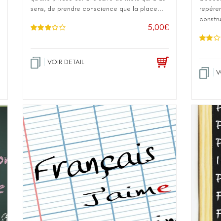
sens, de prendre conscience que la place...
repérer 
constru
5,00
€
Note
3.
00
sur 5
Note
2.00
VOIR DETAIL
sur 5
V