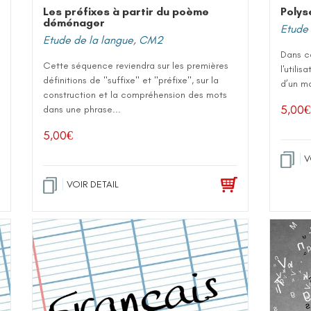
Les préfixes à partir du poème
Polys
déménager
Etude 
Etude de la langue
,
CM2
Dans ce
Cette séquence reviendra sur les premières
l'utili
définitions de "suffixe" et "préfixe", sur la
d’un mo
construction et la compréhension des mots
5,00
€
dans une phrase...
5,00
€
V
VOIR DETAIL