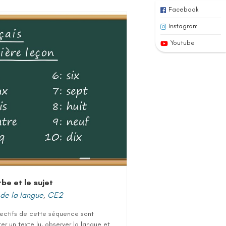
Facebook
Instagram
Youtube
rbe et le sujet
de la langue
,
CE2
jectifs de cette séquence sont
er un texte lu, observer la langue et