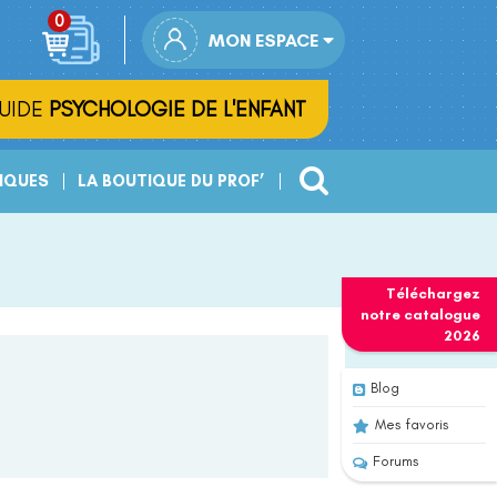
MON ESPACE
UIDE
PSYCHOLOGIE DE L'ENFANT
IQUES
LA BOUTIQUE DU PROF’
Téléchargez
notre
catalogue
2026
Blog
Mes favoris
Forums