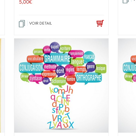
5,00
€
VOIR DETAIL