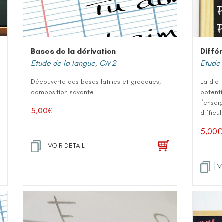
Bases de la dérivation
Diffé
Etude de la langue
,
CM2
Etude 
Découverte des bases latines et grecques,
La dic
composition savante....
potenti
l’ensei
5,00
€
difficul
5,00
€
VOIR DETAIL
V