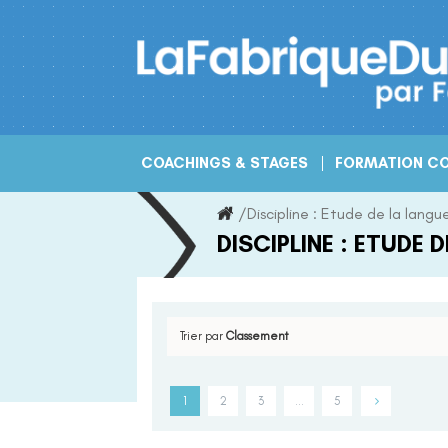
Skip
to
content
COACHINGS & STAGES
FORMATION CO
/
Discipline :
Etude de la langu
DISCIPLINE :
ETUDE D
Trier par
Classement
1
2
3
…
5