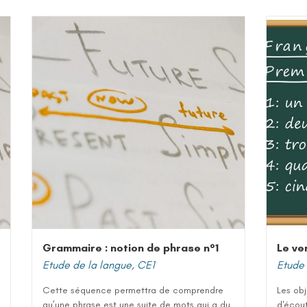
Grammaire : notion de phrase n°1
Le ve
Etude de la langue
,
CE1
Etude 
Cette séquence permettra de comprendre
Les ob
qu’une phrase est une suite de mots qui a du
d'écout