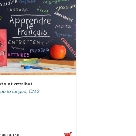
ète et attribut
de la langue
,
CM2
OIR DETAIL