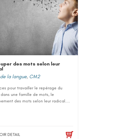
uper des mots selon leur
al
de la langue
,
CM2
es pour travailler le repérage du
 dans une famille de mots, le
ement des mots selon leur radical....
OIR DETAIL