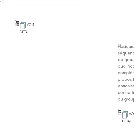
 :
VOIR
DETAIL
Plusieur
séquenc
de group
qualific
complém
proposi
enrichi
connaitr
du grou
VO
DETAIL