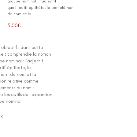
groupe nominal : l’adjectif
qualificatif épithète, le complément
de nom et la...
5,00
€
s objectifs dans cette
e : comprendre la notion
e nominal : l’adjectif
atif épithète, le
ent de nom et la
tion relative comme
ssements du nom ;
e les outils de l'expansion
pe nominal.
IR