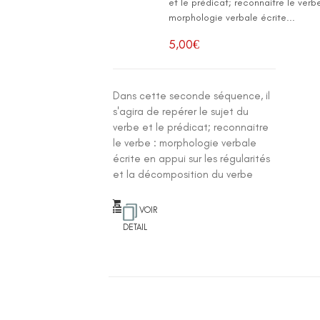
et le prédicat; reconnaitre le verbe
morphologie verbale écrite...
5,00
€
Dans cette seconde séquence, il
s'agira de repérer le sujet du
verbe et le prédicat; reconnaitre
le verbe : morphologie verbale
écrite en appui sur les régularités
et la décomposition du verbe
VOIR
DETAIL