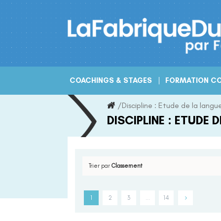
Skip
to
content
COACHINGS & STAGES
FORMATION CO
/
Discipline :
Etude de la langu
DISCIPLINE :
ETUDE D
Trier par
Classement
1
2
3
…
14