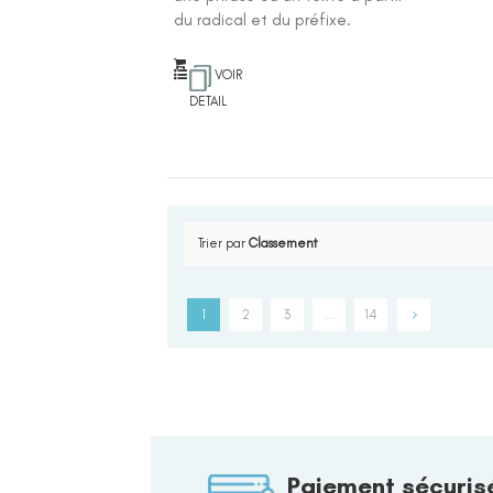
du radical et du préfixe.
VOIR
DETAIL
Trier par
Classement
1
2
3
…
14
Paiement sécuris