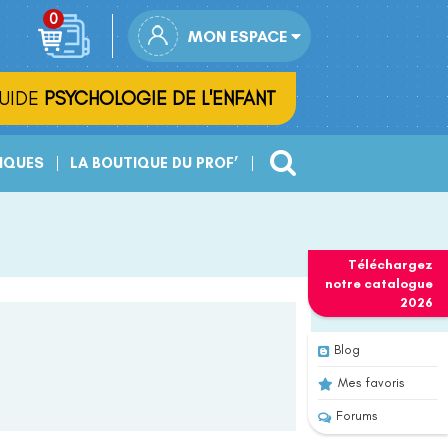
MON ESPACE
UIDE
PSYCHOLOGIE DE L'ENFANT
IQUES
LA BOUTIQUE DU PROF’
Téléchargez
notre
catalogue
2026
Blog
Mes favoris
Forums