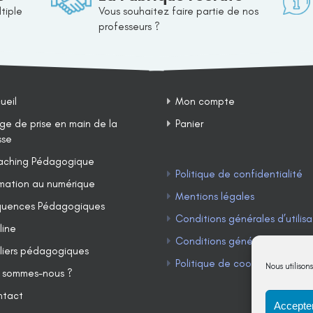
tiple
Vous souhaitez faire partie de nos
professeurs ?
ueil
Mon compte
ge de prise en main de la
Panier
sse
ching Pédagogique
Politique de confidentialité
mation au numérique
Mentions légales
uences Pédagogiques
Conditions générales d’utilisa
line
Conditions générales de ven
liers pédagogiques
Politique de cookies (UE)
Nous utilison
 sommes-nous ?
ntact
Accepter