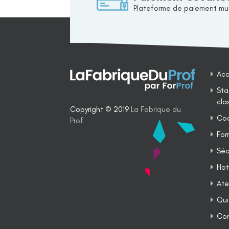
Plateforme de paiement mul
Acc
Sta
cla
Copyright © 2019
La Fabrique du
Coa
Prof
For
Séq
Hot
Ate
Qui
Co