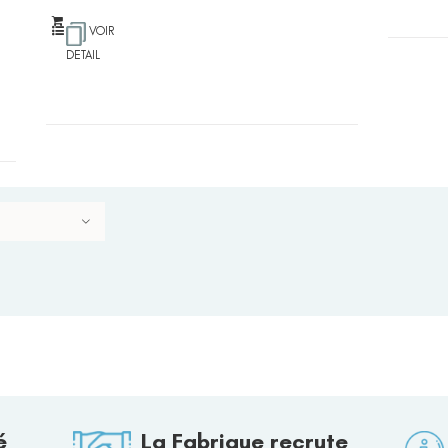
VOIR
DETAIL
é
La Fabrique recrute