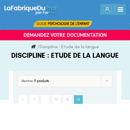
Skip
to
content
GUIDE
PSYCHOLOGIE DE L'ENFANT
DEMANDEZ VOTRE DOCUMENTATION
/
Discipline :
Etude de la langue
DISCIPLINE :
ETUDE DE LA LANGUE
Montrer
9 produits
1
…
12
13
14