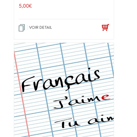
5,00
€
VOIR DETAIL