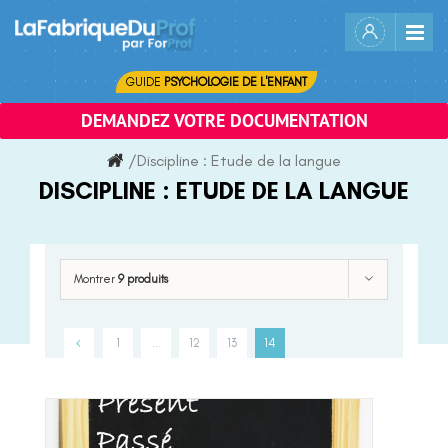
Skip
to
content
GUIDE
PSYCHOLOGIE DE L'ENFANT
DEMANDEZ VOTRE DOCUMENTATION
/
Discipline :
Etude de la langue
DISCIPLINE :
ETUDE DE LA LANGUE
Montrer
9 produits
1
…
12
13
14