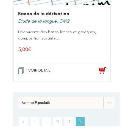
Bases de la dérivation
Etude de la langue
,
CM2
Découverte des bases latines et grecques,
composition savante....
5,00
€
VOIR DETAIL
Montrer
9 produits
1
…
12
13
14