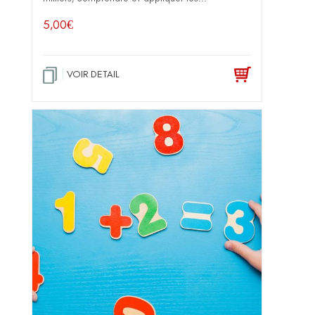
5,00
€
VOIR DETAIL