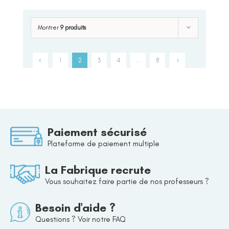
Montrer
9 produits
1
2
3
4
…
8
Paiement sécurisé
Plateforme de paiement multiple
La Fabrique recrute
Vous souhaitez faire partie de nos professeurs ?
Besoin d'aide ?
Questions ? Voir notre FAQ