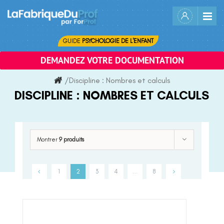
Skip
to
content
GUIDE
PSYCHOLOGIE DE L'ENFANT
DEMANDEZ VOTRE DOCUMENTATION
/
Discipline :
Nombres et calculs
DISCIPLINE :
NOMBRES ET CALCULS
Montrer
9 produits
1
2
3
4
…
8