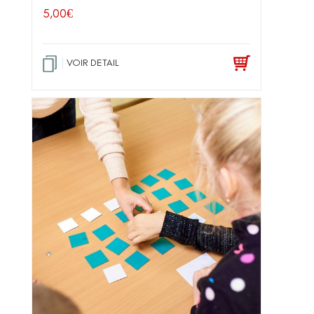
5,00
€
VOIR DETAIL