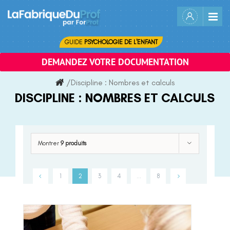
Skip
to
content
GUIDE
PSYCHOLOGIE DE L'ENFANT
DEMANDEZ VOTRE DOCUMENTATION
/
Discipline :
Nombres et calculs
DISCIPLINE :
NOMBRES ET CALCULS
Montrer
9 produits
1
2
3
4
…
8