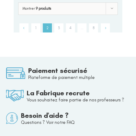
Montrer
9 produits
1
2
3
4
…
8
Paiement sécurisé
Plateforme de paiement multiple
La Fabrique recrute
Vous souhaitez faire partie de nos professeurs ?
Besoin d'aide ?
Questions ? Voir notre FAQ