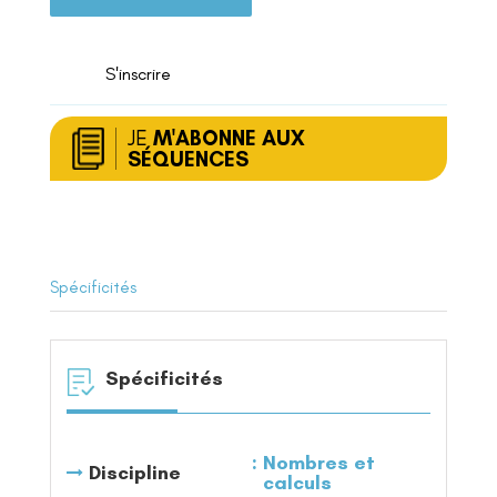
Comparer
des
nombres
S'inscrire
décimaux
JE
M'ABONNE AUX
SÉQUENCES
Spécificités
Spécificités
Nombres et
Discipline
calculs