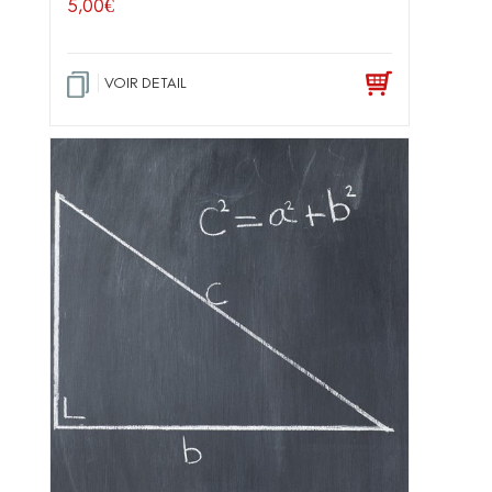
5,00
€
VOIR DETAIL