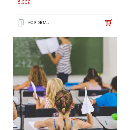
5,00
€
VOIR DETAIL