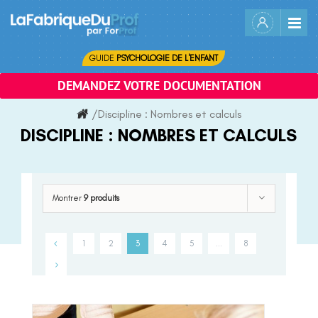
Skip
to
content
GUIDE
PSYCHOLOGIE DE L'ENFANT
DEMANDEZ VOTRE DOCUMENTATION
/
Discipline :
Nombres et calculs
DISCIPLINE :
NOMBRES ET CALCULS
Montrer
9 produits
1
2
3
4
5
…
8