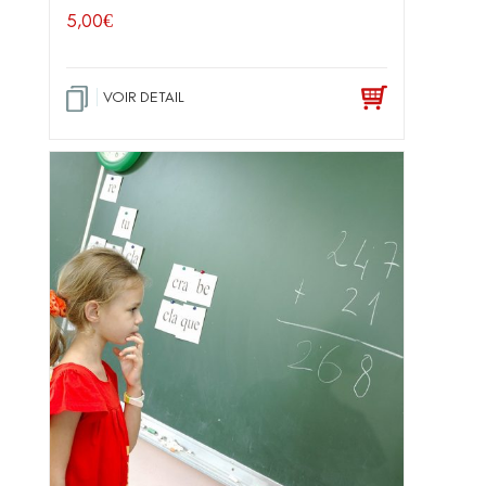
5,00
€
VOIR DETAIL