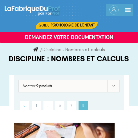
Skip
to
content
GUIDE
PSYCHOLOGIE DE L'ENFANT
DEMANDEZ VOTRE DOCUMENTATION
/
Discipline :
Nombres et calculs
DISCIPLINE :
NOMBRES ET CALCULS
Montrer
9 produits
1
…
6
7
8