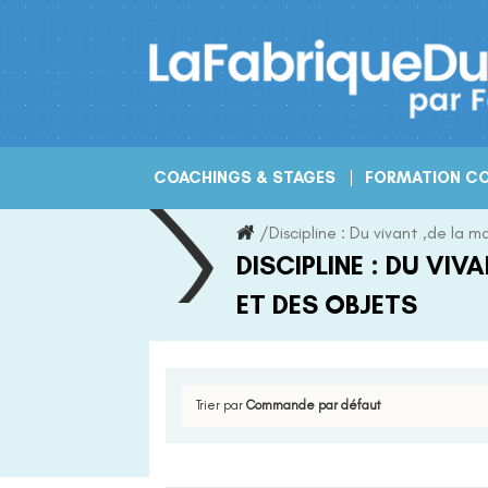
Skip
to
content
COACHINGS & STAGES
FORMATION CO
/
Discipline :
Du vivant ,de la m
DISCIPLINE :
DU VIVA
ET DES OBJETS
Trier par
Commande par défaut