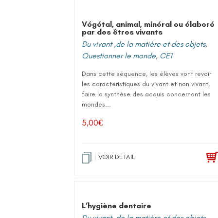
Végétal, animal, minéral ou élaboré
par des êtres vivants
Du vivant ,de la matière et des objets
,
Questionner le monde
,
CE1
Dans cette séquence, les élèves vont revoir
les caractéristiques du vivant et non vivant,
faire la synthèse des acquis concernant les
mondes...
5,00
€
VOIR DETAIL
L’hygiène dentaire
Du vivant ,de la matière et des objets
,