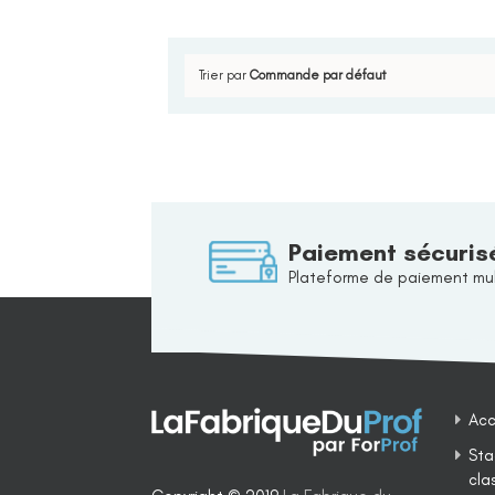
Trier par
Commande par défaut
Paiement sécuris
Plateforme de paiement mul
Acc
Sta
cla