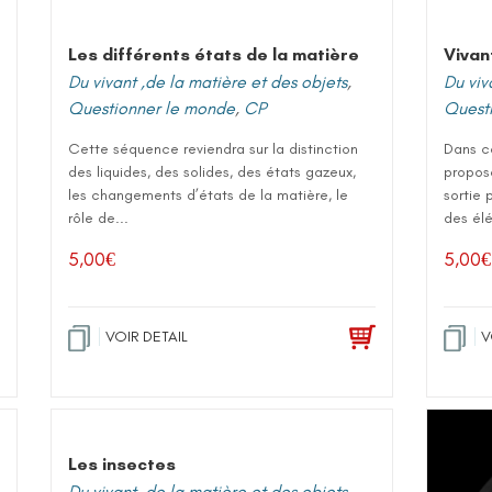
Les différents états de la matière
Vivan
Du vivant ,de la matière et des objets
,
Du viv
Questionner le monde
,
CP
Quest
Cette séquence reviendra sur la distinction
Dans c
des liquides, des solides, des états gazeux,
propos
les changements d’états de la matière, le
sortie 
rôle de...
des élé
5,00
€
5,00
€
VOIR DETAIL
V
Les insectes
Du vivant ,de la matière et des objets
,