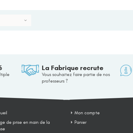
é
La Fabrique recrute
tiple
Vous souhaitez faire partie de nos
professeurs ?
ueil
Mon compte
ge de prise en main de la
Panier
sse