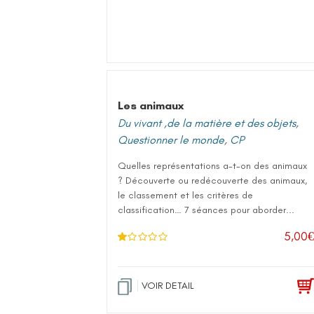
Les animaux
Du vivant ,de la matière et des objets
,
Questionner le monde
,
CP
Quelles représentations a-t-on des animaux
? Découverte ou redécouverte des animaux,
le classement et les critères de
classification… 7 séances pour aborder...
5,00
€
N
ot
e
1
.0
VOIR DETAIL
0
su
r 5