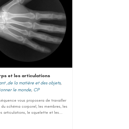
rps et les articulations
ant ,de la matière et des objets
,
ionner le monde
,
CP
séquence vous proposera de travailler
r du schéma corporel, les membres, les
es articulations, le squelette et les...