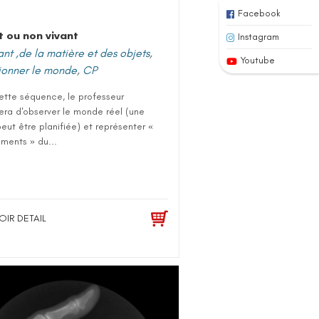
Facebook
t ou non vivant
Instagram
ant ,de la matière et des objets
,
Youtube
ionner le monde
,
CP
ette séquence, le professeur
era d'observer le monde réel (une
peut être planifiée) et représenter «
ments » du...
OIR DETAIL