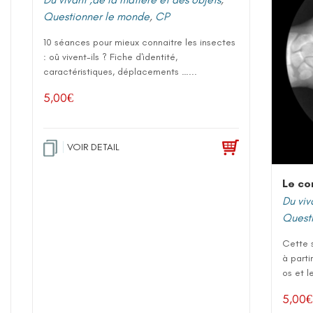
Questionner le monde
,
CP
10 séances pour mieux connaitre les insectes
: oû vivent-ils ? Fiche d'identité,
caractéristiques, déplacements …...
5,00
€
VOIR DETAIL
Le co
Du viv
Quest
Cette 
à parti
os et l
5,00
€