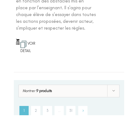
en fonction des obstacles mis en
place par l'enseignant. Il s'agira pour
chaque élève de s'essayer dans toutes
les actions proposées, devenir acteur,
s’impliquer et respecter les règles.
VOIR
DETAIL
Montrer
9 produits
1
2
3
…
31