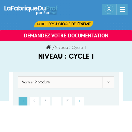
Skip
to
content
GUIDE
PSYCHOLOGIE DE L'ENFANT
DEMANDEZ VOTRE DOCUMENTATION
/
Niveau :
Cycle 1
NIVEAU :
CYCLE 1
Montrer
9 produits
1
2
3
…
31