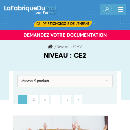
Skip
to
content
GUIDE
PSYCHOLOGIE DE L'ENFANT
DEMANDEZ VOTRE DOCUMENTATION
/
Niveau :
CE2
NIVEAU :
CE2
Montrer
9 produits
1
2
3
…
15