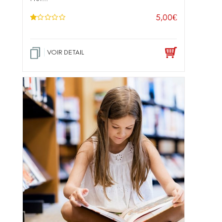
5,00
€
N
ot
e
1
.0
VOIR DETAIL
0
su
r 5