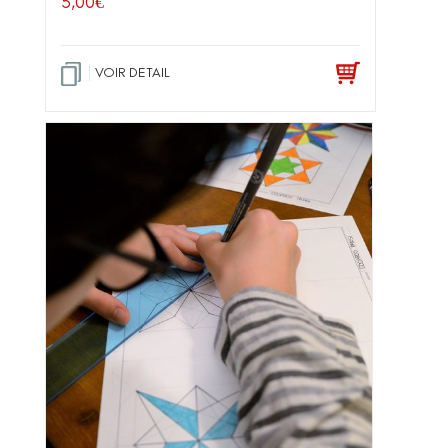
5,00
€
VOIR DETAIL