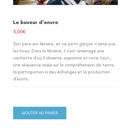
Le buveur d’encre
5,00
€
Son père est libraire, et ce petit garçon n’aime pas
les livres. Dans la librairie, il s’est aménagé une
cachette d’où il observe, espionne et note tout…
une séquence axée sur la compréhension de texte,
la participation à des échanges et la production
d’écrits.
quantité
de
AJOUTER AU PANIER
Le
buveur
d'encre