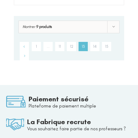
Montrer
9 produits
1
…
11
12
13
14
15
Paiement sécurisé
Plateforme de paiement multiple
La Fabrique recrute
Vous souhaitez faire partie de nos professeurs ?