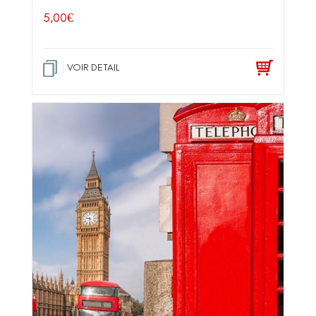
5,00
€
VOIR DETAIL