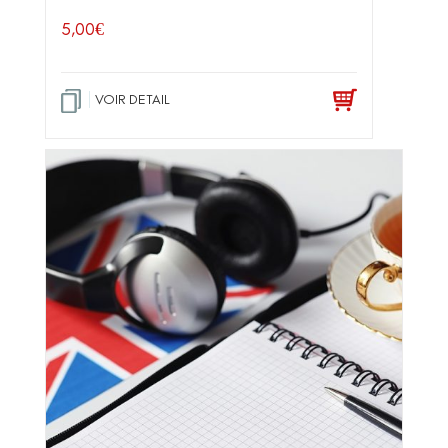
5,00
€
VOIR DETAIL