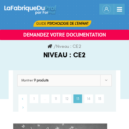
Skip
to
content
GUIDE
PSYCHOLOGIE DE L'ENFANT
DEMANDEZ VOTRE DOCUMENTATION
/
Niveau :
CE2
NIVEAU :
CE2
Montrer
9 produits
1
…
11
12
13
14
15