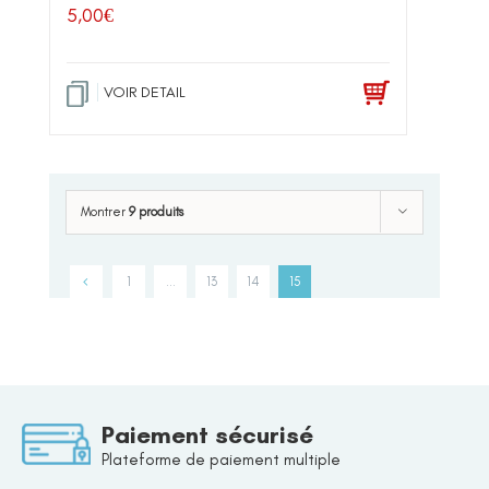
5,00
€
VOIR DETAIL
Montrer
9 produits
1
…
13
14
15
Paiement sécurisé
Plateforme de paiement multiple