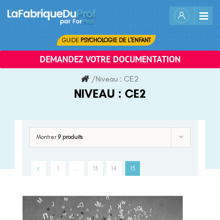
Skip
to
content
GUIDE
PSYCHOLOGIE DE L'ENFANT
DEMANDEZ VOTRE DOCUMENTATION
/
Niveau :
CE2
NIVEAU :
CE2
Montrer
9 produits
1
…
13
14
15