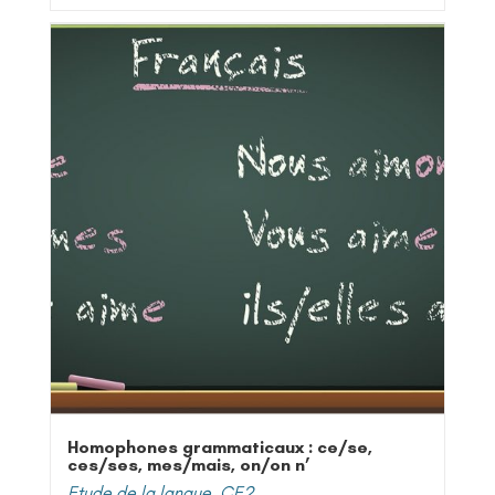
Homophones grammaticaux : ce/se,
ces/ses, mes/mais, on/on n’
Etude de la langue
,
CE2