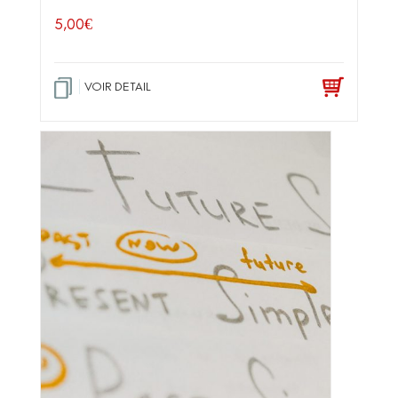
5,00
€
VOIR DETAIL