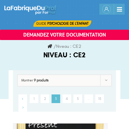
Skip
to
content
GUIDE
PSYCHOLOGIE DE L'ENFANT
DEMANDEZ VOTRE DOCUMENTATION
/
Niveau :
CE2
NIVEAU :
CE2
Montrer
9 produits
1
2
3
4
5
…
15