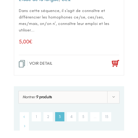
Dans cette séquence, il s'agit de connaître et
différencier les homophones ce/se, ces/ses,
mes/mais, on/on n’, connaître leur emploi et les
utiliser...
5,00
€
VOIR DETAIL
Montrer
9 produits
1
2
3
4
5
…
15