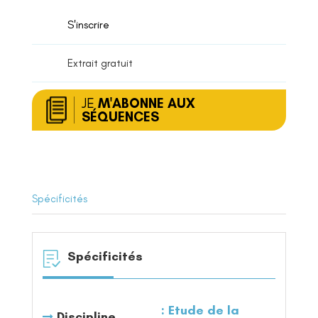
et
S'inscrire
négatives
Extrait gratuit
JE
M'ABONNE AUX
SÉQUENCES
Spécificités
Spécificités
Etude de la
Discipline