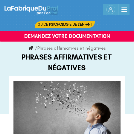
Skip
to
content
GUIDE
PSYCHOLOGIE DE L'ENFANT
DEMANDEZ VOTRE DOCUMENTATION
/
Phrases affirmatives et négatives
PHRASES AFFIRMATIVES ET
NÉGATIVES