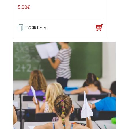
5,00
€
VOIR DETAIL