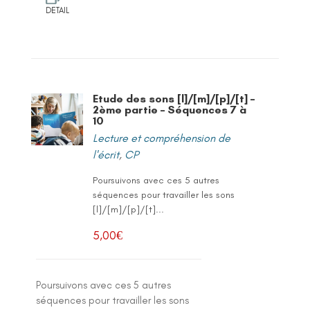
DETAIL
Etude des sons [l]/[m]/[p]/[t] –
2ème partie – Séquences 7 à
10
Lecture et compréhension de
l'écrit
,
CP
Poursuivons avec ces 5 autres
séquences pour travailler les sons
[l]/[m]/[p]/[t]...
5,00
€
Poursuivons avec ces 5 autres
séquences pour travailler les sons