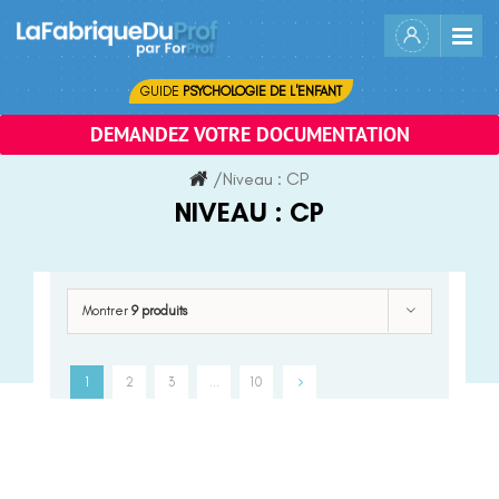
Skip
to
content
GUIDE
PSYCHOLOGIE DE L'ENFANT
DEMANDEZ VOTRE DOCUMENTATION
/
Niveau :
CP
NIVEAU :
CP
Montrer
9 produits
1
2
3
…
10