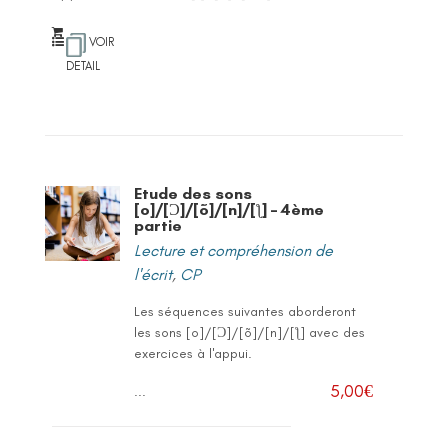
VOIR
DETAIL
Etude des sons
[o]/[Ɔ]/[õ]/[n]/[ƪ] – 4ème
partie
Lecture et compréhension de
l'écrit
,
CP
Les séquences suivantes aborderont
les sons [o]/[Ɔ]/[õ]/[n]/[ƪ] avec des
exercices à l'appui.
5,00
€
...