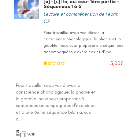
[ø] – [∂] e; eu; oeu- 1ère partie –
Séquences 1 à 6
Lecture et compréhension de l'écrit
,
CP
Pour travailler avec vos élèves la
conscience phonologique, la phonie et la
graphie, nous vous proposons 5 séquences
accompagnées d'exercices et d'une...
5,00
€
No
te
1
.2
5
Pour travailler avec vos élèves la
sur
5
conscience phonologique, la phonie et
la graphie, nous vous proposons 5
séquences accompagnées d'exercices
et d'une 6ème séquence bilan a, e, u, i,
o.
VOIR