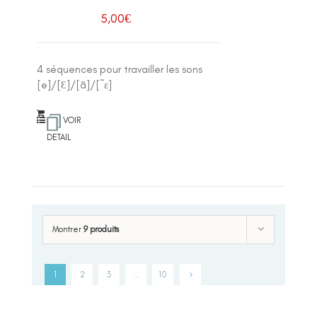
5,00
€
4 séquences pour travailler les sons
[e]/[Ɛ]/[ã]/[˜ε]
VOIR
DETAIL
Montrer
9 produits
1
2
3
…
10