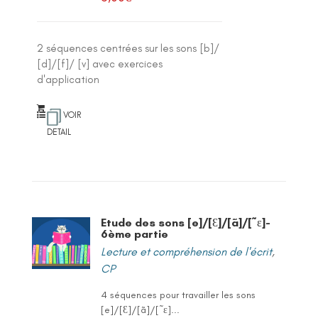
2 séquences centrées sur les sons [b]/
[d]/[f]/ [v] avec exercices
d'application
VOIR
DETAIL
Etude des sons [e]/[Ɛ]/[ã]/[˜ε]-
6ème partie
Lecture et compréhension de l'écrit
,
CP
4 séquences pour travailler les sons
[e]/[Ɛ]/[ã]/[˜ε]...