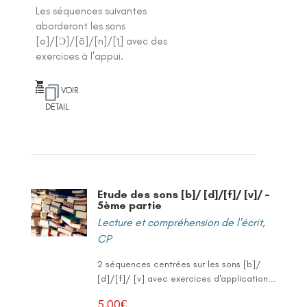
Les séquences suivantes
aborderont les sons
[o]/[Ɔ]/[õ]/[n]/[ƪ] avec des
exercices à l'appui.
VOIR
DETAIL
Etude des sons [b]/ [d]/[f]/ [v]/ –
5ème partie
Lecture et compréhension de l'écrit
,
CP
2 séquences centrées sur les sons [b]/
[d]/[f]/ [v] avec exercices d'application...
5,00
€