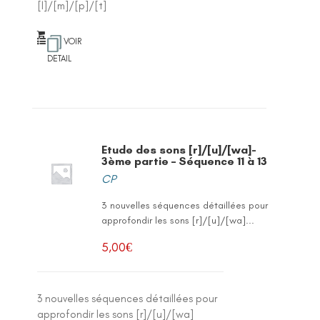
[l]/[m]/[p]/[t]
VOIR
DETAIL
Etude des sons [r]/[u]/[wa]-
3ème partie – Séquence 11 à 13
CP
3 nouvelles séquences détaillées pour
approfondir les sons [r]/[u]/[wa]...
5,00
€
3 nouvelles séquences détaillées pour
approfondir les sons [r]/[u]/[wa]