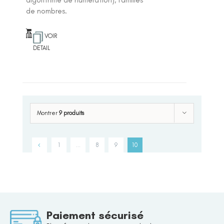
de nombres.
VOIR
DETAIL
Montrer
9 produits
1
…
8
9
10
Paiement sécurisé