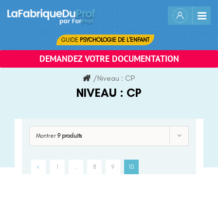
Skip
to
content
GUIDE
PSYCHOLOGIE DE L'ENFANT
DEMANDEZ VOTRE DOCUMENTATION
/
Niveau :
CP
NIVEAU :
CP
Montrer
9 produits
1
…
8
9
10