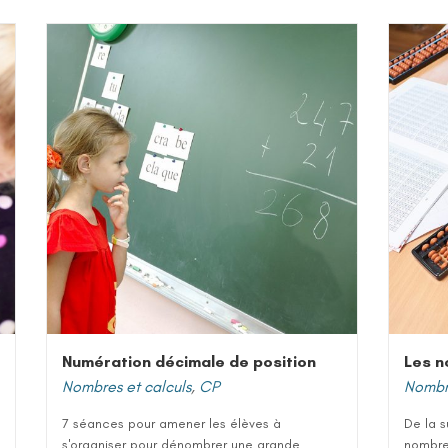
Numération décimale de position
Les n
Nombres et calculs
,
CP
Nombre
7 séances pour amener les élèves à
De la s
s'organiser pour dénombrer une grande
nombres