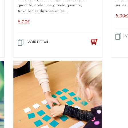
quantité, coder une grande quantité,
sur les 
travailler les dizaines et les...
5,00
€
5,00
€
V
VOIR DETAIL