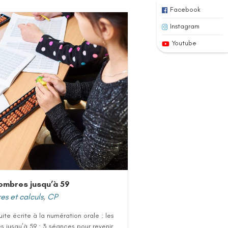
Facebook
Instagram
Youtube
ombres jusqu’à 59
s et calculs
,
CP
uite écrite à la numération orale : les
 jusqu’à 59 : 3 séances pour revenir