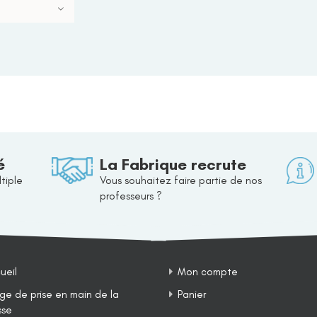
é
La Fabrique recrute
tiple
Vous souhaitez faire partie de nos
professeurs ?
ueil
Mon compte
ge de prise en main de la
Panier
sse