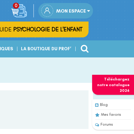
MON ESPACE
UIDE
PSYCHOLOGIE DE L'ENFANT
IQUES
LA BOUTIQUE DU PROF’
Téléchargez
notre
catalogue
2026
Blog
Mes favoris
Forums