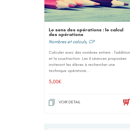
Le sens des opérations : le calcul
des opérations
Nombres et calculs
,
CP
Calculer avec des nombres entiers : l'addition
et la soustraction. Les 6 séances proposées
inviteront les élèves à rechercher une
technique opératoire...
5,00
€
VOIR DETAIL