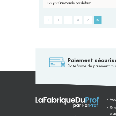
Trier par
Commande par défaut
1
…
8
9
10
Paiement sécuris
Plateforme de paiement mul
Acc
Sta
cla