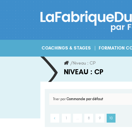
Skip
to
content
COACHINGS & STAGES
FORMATION CO
/
Niveau :
CP
NIVEAU :
CP
Trier par
Commande par défaut
1
…
8
9
10