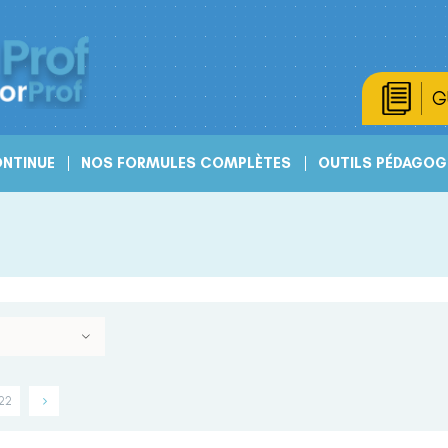
G
NTINUE
NOS FORMULES COMPLÈTES
OUTILS PÉDAGOG
22