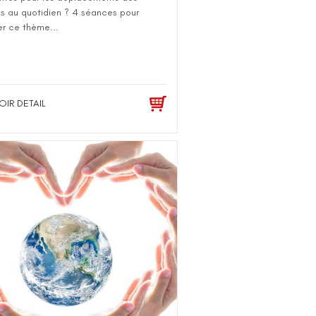
us au quotidien ? 4 séances pour
ler ce thème...
OIR DETAIL