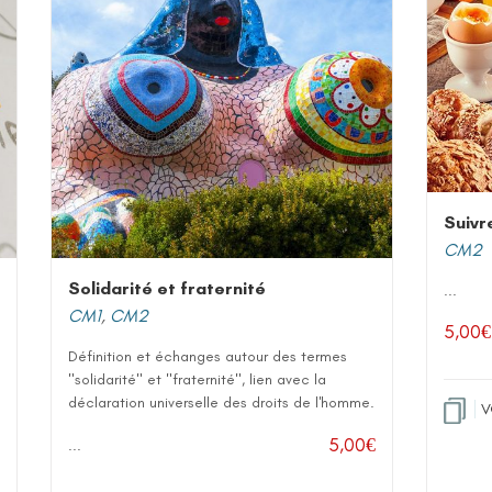
Suivre
CM2
Solidarité et fraternité
...
CM1
,
CM2
5,00
€
Définition et échanges autour des termes
"solidarité" et "fraternité", lien avec la
déclaration universelle des droits de l'homme.
V
5,00
€
...