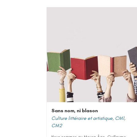
Sans nom, ni blason
Culture littéraire et artistique
,
CM1
,
CM2
Nous sommes au Moyen Âge. Guillaume