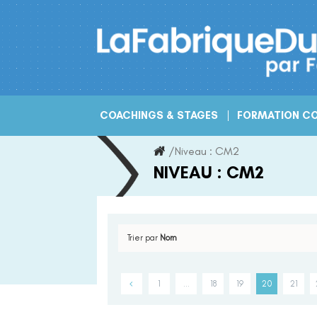
Skip
to
content
COACHINGS & STAGES
FORMATION CO
/
Niveau :
CM2
NIVEAU :
CM2
Trier par
Nom
1
…
18
19
20
21