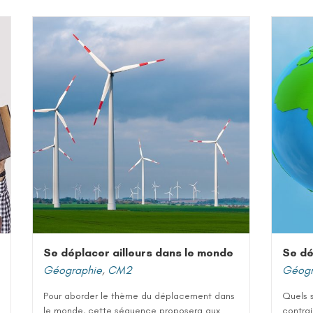
Se déplacer ailleurs dans le monde
Se dé
Géographie
,
CM2
Géogr
Pour aborder le thème du déplacement dans
Quels s
le monde, cette séquence proposera aux
contra