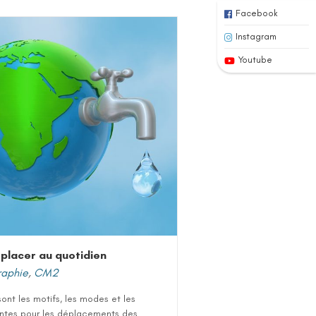
Facebook
Instagram
Youtube
placer au quotidien
aphie
,
CM2
ont les motifs, les modes et les
intes pour les déplacements des