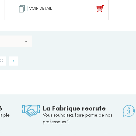
VOIR DETAIL
22
é
La Fabrique recrute
tiple
Vous souhaitez faire partie de nos
professeurs ?