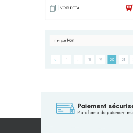
VOIR DETAIL
Trier par
Nom
1
…
18
19
20
21
Paiement sécuris
Plateforme de paiement mul