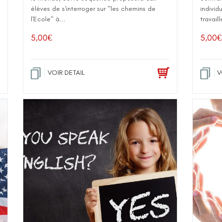
élèves de s'interroger sur "les chemins de
individ
l'Ecole" à...
travail
5,00
€
5,00
€
VOIR DETAIL
V