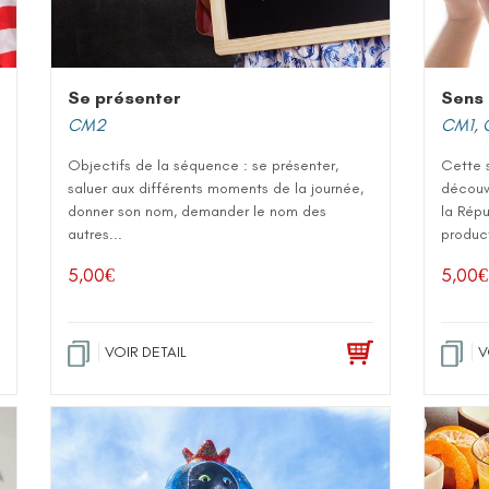
Se présenter
Sens 
CM2
CM1
,
Objectifs de la séquence : se présenter,
Cette s
saluer aux différents moments de la journée,
découvr
donner son nom, demander le nom des
la Répu
autres...
product
5,00
€
5,00
€
VOIR DETAIL
V