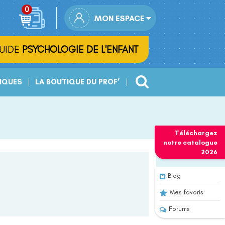
MON ESPACE
UIDE
PSYCHOLOGIE DE L'ENFANT
IQUES
LA BOUTIQUE DU PROF’
Téléchargez
notre
catalogue
2026
Blog
Mes favoris
Forums