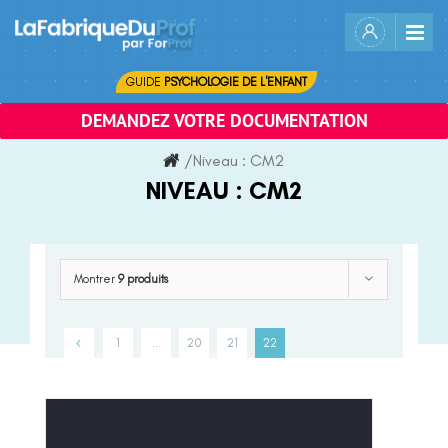
Skip
to
content
GUIDE
PSYCHOLOGIE DE L'ENFANT
DEMANDEZ VOTRE DOCUMENTATION
/
Niveau :
CM2
NIVEAU :
CM2
Montrer
9 produits
1
…
20
21
22