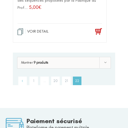
des séquences proposées par la Fabrique du
5,00
€
Prof...
VOIR DETAIL
Montrer
9 produits
1
…
20
21
22
Paiement sécurisé
Plateforme de paiement multiple