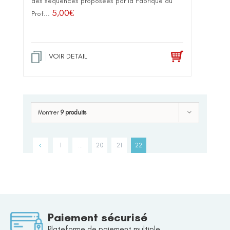
des séquences proposées par la Fabrique du
5,00
€
Prof...
VOIR DETAIL
Montrer
9 produits
1
…
20
21
22
Paiement sécurisé
Plateforme de paiement multiple