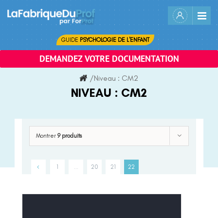
Skip
to
content
GUIDE
PSYCHOLOGIE DE L'ENFANT
DEMANDEZ VOTRE DOCUMENTATION
/
Niveau :
CM2
NIVEAU :
CM2
Montrer
9 produits
1
…
20
21
22