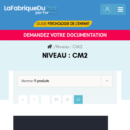
Skip
to
content
GUIDE
PSYCHOLOGIE DE L'ENFANT
DEMANDEZ VOTRE DOCUMENTATION
/
Niveau :
CM2
NIVEAU :
CM2
Montrer
9 produits
1
…
20
21
22