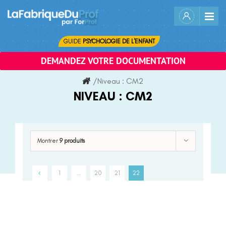
Skip
to
content
GUIDE
PSYCHOLOGIE DE L'ENFANT
DEMANDEZ VOTRE DOCUMENTATION
/
Niveau :
CM2
NIVEAU :
CM2
Montrer
9 produits
1
…
20
21
22