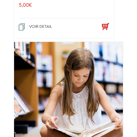
5,00
€
VOIR DETAIL