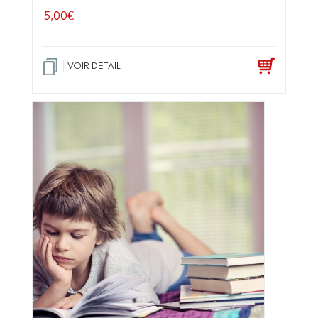
5,00
€
VOIR DETAIL