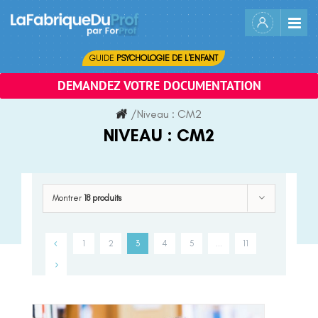
Skip
to
content
GUIDE
PSYCHOLOGIE DE L'ENFANT
DEMANDEZ VOTRE DOCUMENTATION
/
Niveau :
CM2
NIVEAU :
CM2
Montrer
18 produits
1
2
3
4
5
…
11