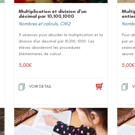
Multiplication et division d’un
Multi
décimal par 10,100,1000
entie
Nombres et calculs
,
CM2
Nombre
3 séances pour aborder la multiplication et la
Pour ab
division d'un décimal par 10,100, 1000. Les
par un 
élèves aborderont les procédures
séance 
élémentaires de calcul...
œuvre.
5,00
€
5,00
€
VOIR DETAIL
V