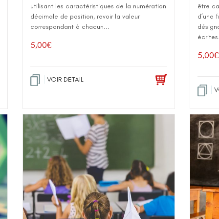
utilisant les caractéristiques de la numération
être ca
décimale de position, revoir la valeur
d’une f
correspondant à chacun...
désigna
écrites
5,00
€
5,00
€
VOIR DETAIL
V