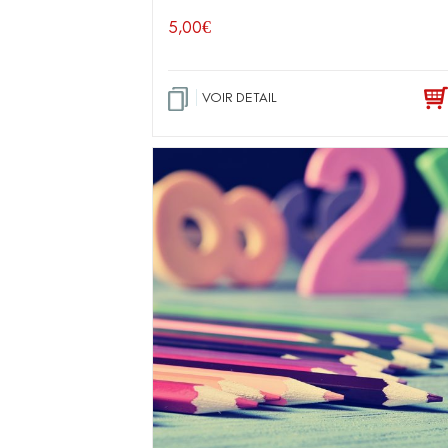
5,00
€
VOIR DETAIL