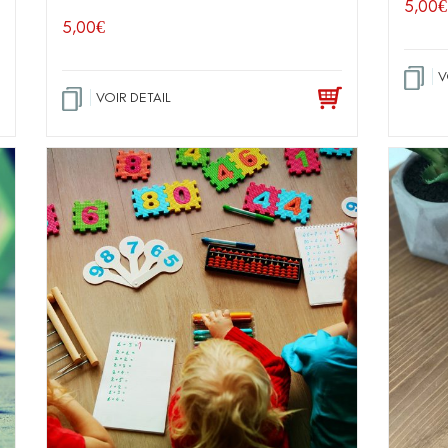
5,00
€
5,00
€
V
VOIR DETAIL