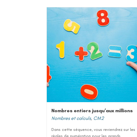
Nombres entiers jusqu’aux millions
Nombres et calculs
,
CM2
Dans cette séquence, vous reviendrez sur les
règles de numération pour les grands