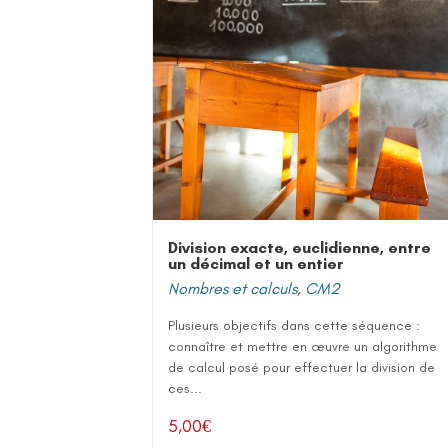
Division exacte, euclidienne, entre
un décimal et un entier
Nombres et calculs
,
CM2
Plusieurs objectifs dans cette séquence :
connaître et mettre en œuvre un algorithme
de calcul posé pour effectuer la division de
ces...
5,00
€