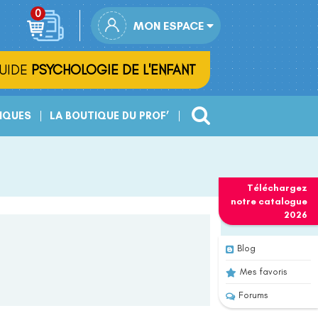
MON ESPACE
UIDE
PSYCHOLOGIE DE L'ENFANT
IQUES
LA BOUTIQUE DU PROF’
Téléchargez
notre
catalogue
2026
Blog
Mes favoris
Forums