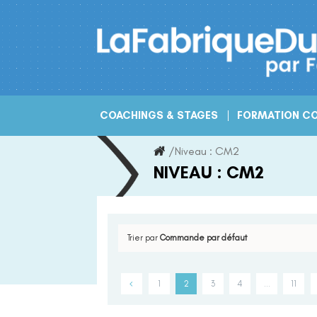
Skip
to
content
COACHINGS & STAGES
FORMATION CO
/
Niveau :
CM2
NIVEAU :
CM2
Trier par
Commande par défaut
1
2
3
4
…
11