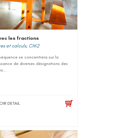
vec les fractions
s et calculs
,
CM2
séquence se concentrera sur la
ssance de diverses désignations des
s...
OIR DETAIL