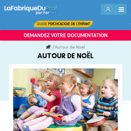
Skip
to
content
GUIDE
PSYCHOLOGIE DE L'ENFANT
DEMANDEZ VOTRE DOCUMENTATION
/
Autour de Noël
AUTOUR DE NOËL