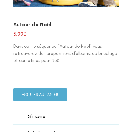
Autour de Noël
5,00
€
Dans cette séquence “Autour de Noël” vous
retrouverez des propositions d’albums, de bricolage
et comptines pour Noël.
quantité
de
AJOUTER AU PANIER
Autour
de
Noël
S'inscrire