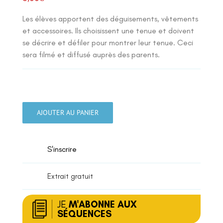
Les élèves apportent des déguisements, vêtements
et accessoires. Ils choisissent une tenue et doivent
se décrire et défiler pour montrer leur tenue. Ceci
sera filmé et diffusé auprès des parents.
quantité
de
AJOUTER AU PANIER
Réaliser
un
défilé
S'inscrire
de
mode
Extrait gratuit
JE
M'ABONNE AUX
SÉQUENCES