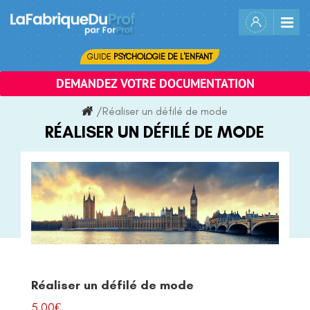
Skip
to
content
GUIDE
PSYCHOLOGIE DE L'ENFANT
DEMANDEZ VOTRE DOCUMENTATION
/
Réaliser un défilé de mode
RÉALISER UN DÉFILÉ DE MODE
Réaliser un défilé de mode
5,00
€