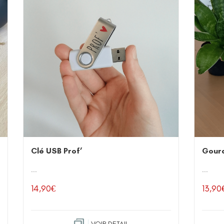
Clé USB Prof’
Gour
...
...
14,90
€
13,90
VOIR DETAIL