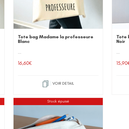
Tote bag Madame la professeure
Tote 
Blanc
Noir
...
...
16,60
€
15,90
VOIR DETAIL
Stock épuisé