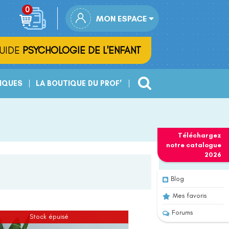
MON ESPACE
UIDE
PSYCHOLOGIE DE L'ENFANT
IQUES
LA BOUTIQUE DU PROF’
Téléchargez
notre
catalogue
2026
Blog
Mes favoris
Forums
Stock épuisé