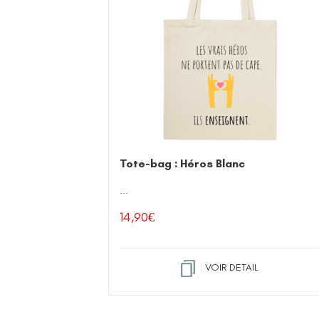
Tote-bag : Héros Blanc
...
14,90
€
VOIR DETAIL