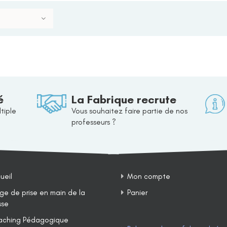
é
La Fabrique recrute
tiple
Vous souhaitez faire partie de nos
professeurs ?
ueil
Mon compte
ge de prise en main de la
Panier
sse
ching Pédagogique