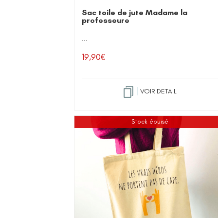
Sac toile de jute Madame la
professeure
...
19,90
€
VOIR DETAIL
Stock épuisé