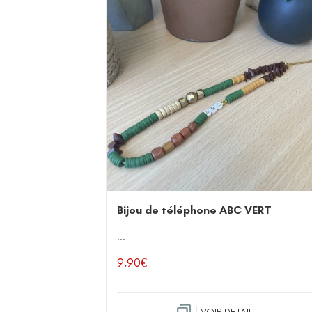
Bijou de téléphone ABC VERT
...
9,90
€
VOIR DETAIL