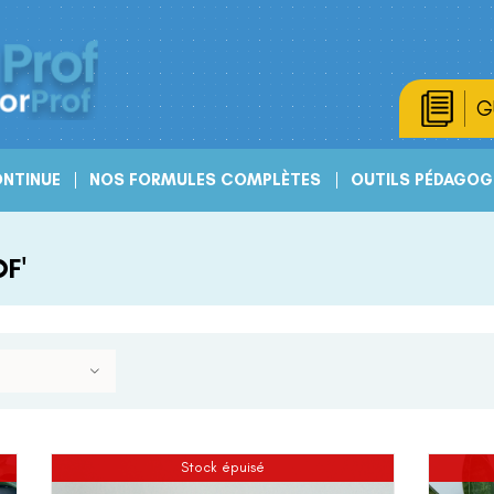
G
NTINUE
NOS FORMULES COMPLÈTES
OUTILS PÉDAGOG
F'
Stock épuisé