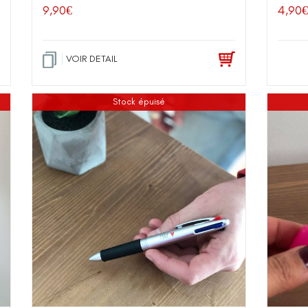
9,90
€
4,90
€
VOIR DETAIL
Stock épuisé