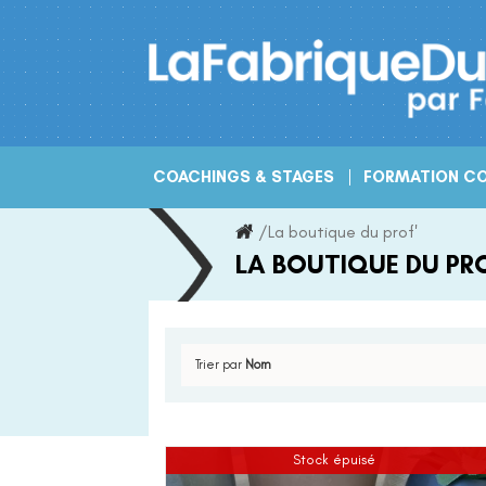
Skip
to
content
COACHINGS & STAGES
FORMATION CO
/
La boutique du prof'
LA BOUTIQUE DU PRO
Trier par
Nom
Stock épuisé