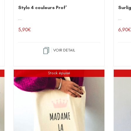
Stylo 4 couleurs Prof’
Surli
...
...
5,90
€
6,90
€
VOIR DETAIL
Stock épuisé