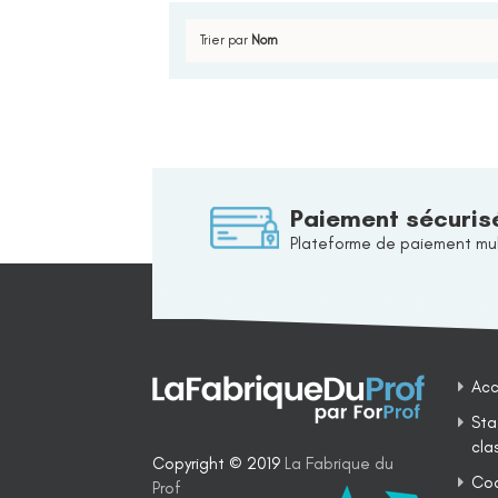
Trier par
Nom
Paiement sécuris
Plateforme de paiement mul
Acc
Sta
cla
Copyright © 2019
La Fabrique du
Coa
Prof