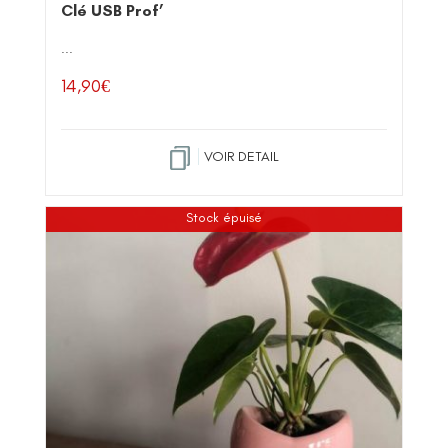
Clé USB Prof’
...
14,90
€
VOIR DETAIL
Stock épuisé