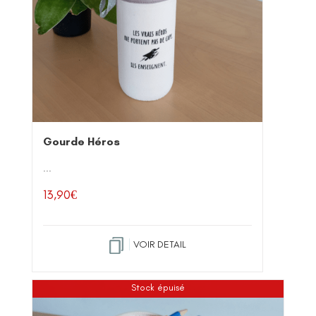
Gourde Héros
...
13,90
€
VOIR DETAIL
Stock épuisé