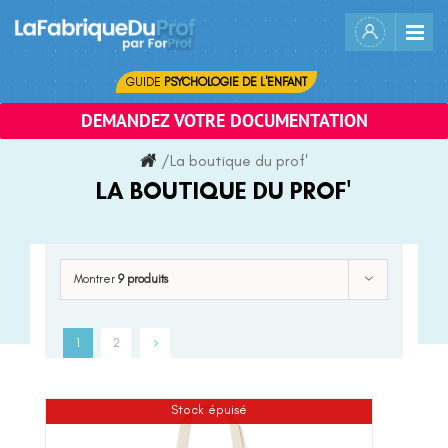
Skip
to
content
GUIDE
PSYCHOLOGIE DE L'ENFANT
DEMANDEZ VOTRE DOCUMENTATION
/
La boutique du prof'
LA BOUTIQUE DU PROF'
Montrer
9 produits
1
2
Stock épuisé