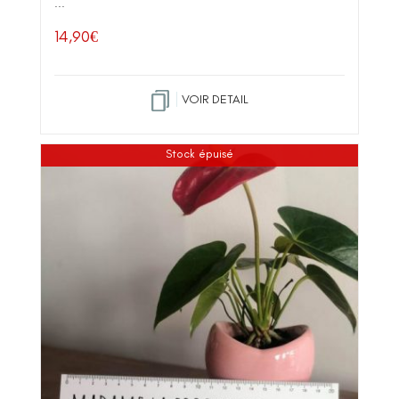
...
14,90
€
VOIR DETAIL
Stock épuisé