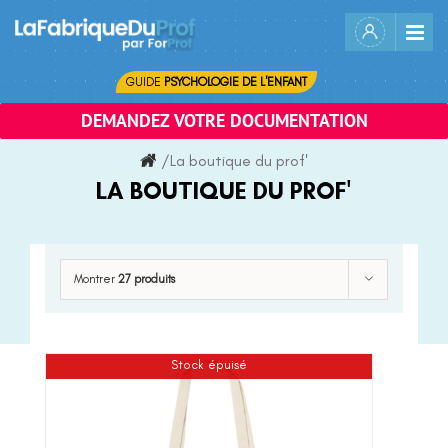
Skip
to
content
GUIDE
PSYCHOLOGIE DE L'ENFANT
DEMANDEZ VOTRE DOCUMENTATION
/
La boutique du prof'
LA BOUTIQUE DU PROF'
Montrer
27 produits
Stock épuisé