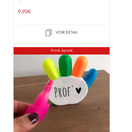
...
9,90
€
VOIR DETAIL
Stock épuisé