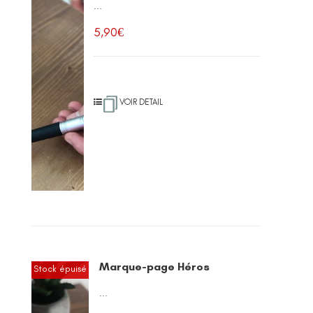
...
5,90
€
VOIR DETAIL
Marque-page Héros
Stock épuisé
...