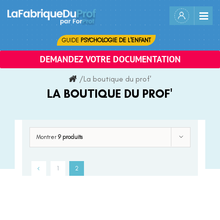
Skip
to
content
GUIDE
PSYCHOLOGIE DE L'ENFANT
DEMANDEZ VOTRE DOCUMENTATION
/
La boutique du prof'
LA BOUTIQUE DU PROF'
Montrer
9 produits
1
2