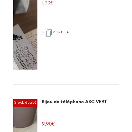
1,90
€
VOIR DETAIL
Bijou de téléphone ABC VERT
Stock épuisé
...
9,90
€