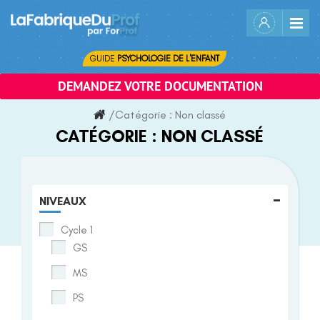
Skip
to
content
GUIDE
PSYCHOLOGIE DE L'ENFANT
DEMANDEZ VOTRE DOCUMENTATION
/
Catégorie :
Non classé
CATÉGORIE :
NON CLASSÉ
-
NIVEAUX
Cycle 1
GS
MS
PS