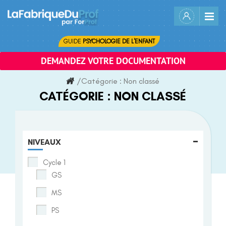
Skip
to
content
GUIDE
PSYCHOLOGIE DE L'ENFANT
DEMANDEZ VOTRE DOCUMENTATION
/
Catégorie :
Non classé
CATÉGORIE :
NON CLASSÉ
-
NIVEAUX
Cycle 1
GS
MS
PS