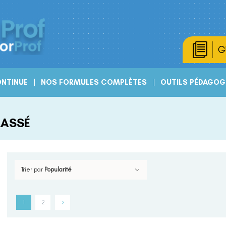
G
NTINUE
NOS FORMULES COMPLÈTES
OUTILS PÉDAGOG
LASSÉ
Trier par
Popularité
1
2