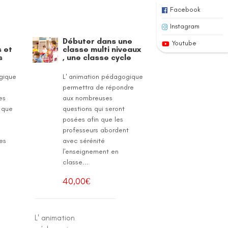
Facebook
Instagram
Débuter dans une
Youtube
 et
classe multi niveaux
s
, une classe cycle
gique
L' animation pédagogique
permettra de répondre
es
aux nombreuses
 que
questions qui seront
posées afin que les
professeurs abordent
es
avec sérénité
l'enseignement en
classe...
40,00
€
L' animation