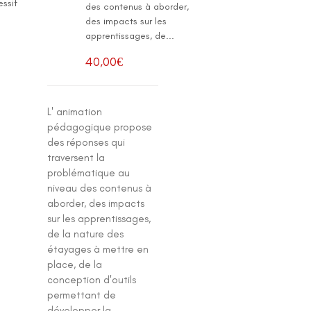
ssif
des contenus à aborder,
des impacts sur les
apprentissages, de...
40,00
€
L' animation
pédagogique propose
des réponses qui
traversent la
problématique au
niveau des contenus à
aborder, des impacts
sur les apprentissages,
de la nature des
étayages à mettre en
place, de la
conception d'outils
permettant de
développer la