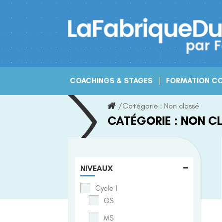
Skip
to
content
COACHINGS & STAGES
FORMATION CO
/
Catégorie :
Non classé
CATÉGORIE :
NON C
-
NIVEAUX
Cycle 1
GS
MS