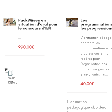
Pack Mises en
Les
situation d’oral pour
programmations
le concours d’IEN
les progression
...
L' animation pédago
abordera les
990,00
€
programmations et l
progressions en tant
repères pour
l'organisation des
apprentissages par l
enseignants. Il s'...
VOIR
DETAIL
40,00
€
L' animation
pédagogique abordera