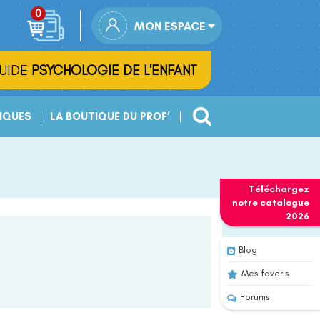
MON ESPACE
UIDE
PSYCHOLOGIE DE L'ENFANT
IQUES
LA BOUTIQUE DU PROF’
Téléchargez
notre
catalogue
2026
Blog
Mes favoris
Forums