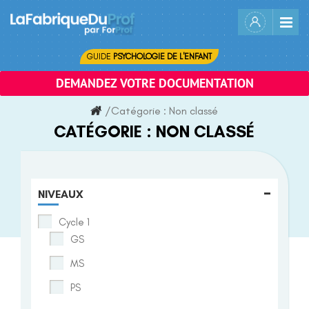
Skip
to
content
GUIDE
PSYCHOLOGIE DE L'ENFANT
DEMANDEZ VOTRE DOCUMENTATION
/
Catégorie :
Non classé
CATÉGORIE :
NON CLASSÉ
-
NIVEAUX
Cycle 1
GS
MS
PS