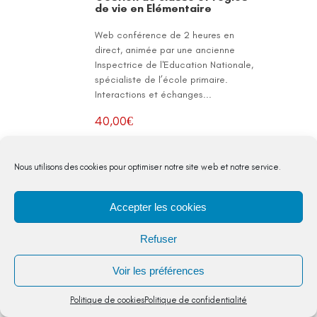
de vie en Elémentaire
Web conférence de 2 heures en
direct, animée par une ancienne
Inspectrice de l'Education Nationale,
spécialiste de l’école primaire.
Interactions et échanges...
40,00
€
Nous utilisons des cookies pour optimiser notre site web et notre service.
Web conférence de 2 heures en
direct, animée par une ancienne
Inspectrice de l'Education
Accepter les cookies
Nationale, spécialiste de l’école
primaire. Interactions et échanges
Refuser
alimenteront ce temps de
discussions autour de la
Voir les préférences
problématique de gestion de
classe en élémentaire.
Politique de cookies
Politique de confidentialité