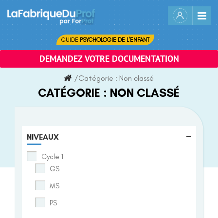
Skip
to
content
GUIDE
PSYCHOLOGIE DE L'ENFANT
DEMANDEZ VOTRE DOCUMENTATION
/
Catégorie :
Non classé
CATÉGORIE :
NON CLASSÉ
-
NIVEAUX
Cycle 1
GS
MS
PS