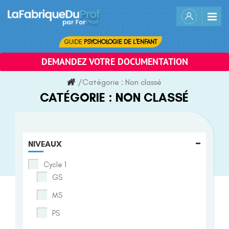
Skip
to
content
GUIDE
PSYCHOLOGIE DE L'ENFANT
DEMANDEZ VOTRE DOCUMENTATION
/
Catégorie :
Non classé
CATÉGORIE :
NON CLASSÉ
-
NIVEAUX
Cycle 1
GS
MS
PS