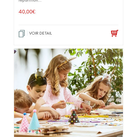
répartition...
40,00
€
VOIR DETAIL