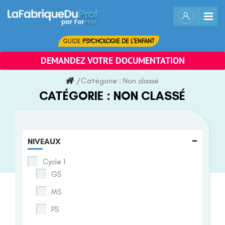
Skip
to
content
GUIDE
PSYCHOLOGIE DE L'ENFANT
DEMANDEZ VOTRE DOCUMENTATION
/
Catégorie :
Non classé
CATÉGORIE :
NON CLASSÉ
-
NIVEAUX
Cycle 1
GS
MS
PS