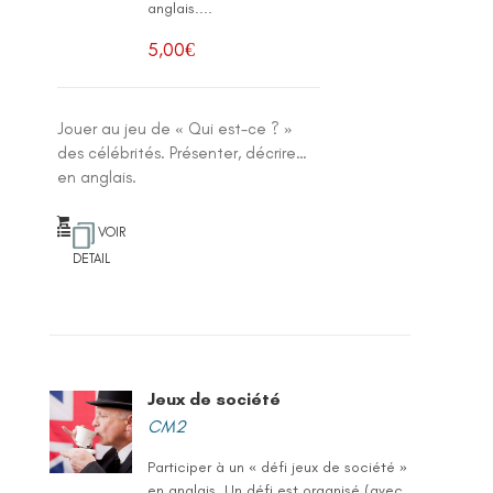
anglais....
5,00
€
Jouer au jeu de « Qui est-ce ? »
des célébrités. Présenter, décrire…
en anglais.
VOIR
DETAIL
Jeux de société
CM2
Participer à un « défi jeux de société »
en anglais. Un défi est organisé (avec