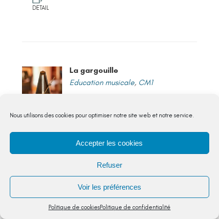
DETAIL
La gargouille
Education musicale
,
CM1
Poème qui met en scène une gargouille
qui est « logée au sommet d’un clocher ».
Nous utilisons des cookies pour optimiser notre site web et notre service.
C’est une belle occasion d’établir une
passerelle avec...
Accepter les cookies
5,00
€
Refuser
Poème qui met en scène une
Voir les préférences
gargouille qui est « logée au sommet
d’un clocher ». C’est une belle
Politique de cookies
Politique de confidentialité
occasion d’établir une passerelle avec