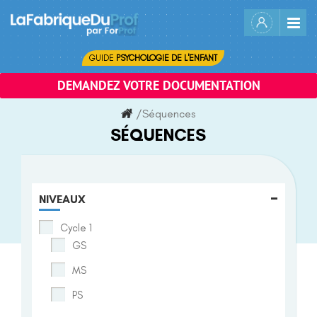
Skip
to
content
GUIDE
PSYCHOLOGIE DE L'ENFANT
DEMANDEZ VOTRE DOCUMENTATION
/
Séquences
SÉQUENCES
-
NIVEAUX
Cycle 1
GS
MS
PS