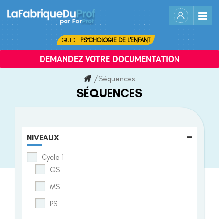
Skip
to
content
GUIDE
PSYCHOLOGIE DE L'ENFANT
DEMANDEZ VOTRE DOCUMENTATION
/
Séquences
SÉQUENCES
-
NIVEAUX
Cycle 1
GS
MS
PS